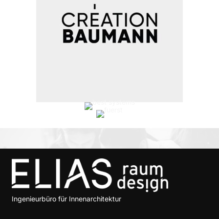
Ingenieurbüro für Innenarchitektur